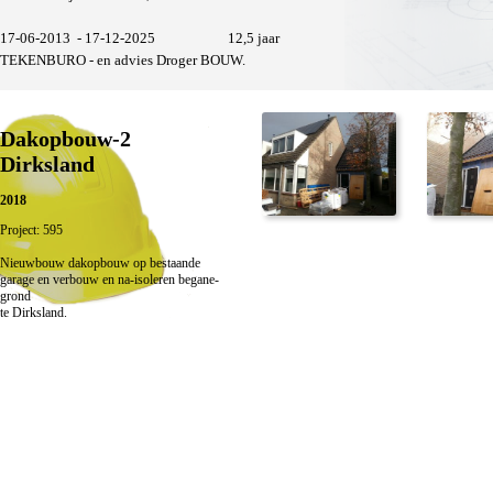
17-06-2013 - 17-12-2025 12,5 jaar
TEKENBURO - en advies Droger BOUW.
Dakopbouw-2
Dirksland
2018
Project: 595
Nieuwbouw dakopbouw op bestaande
garage en verbouw en na-isoleren begane-
grond
te Dirksland.