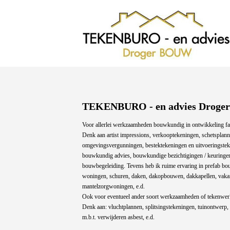
TEKENBURO - en advies Drog
Voor allerlei werkzaamheden bouwkundig in ontwikkeling fas
Denk aan artist impressions, verkooptekeningen, schetsplan
omgevingsvergunningen, bestektekeningen en uitvoeringste
bouwkundig advies, bouwkundige bezichtigingen / keuringen
bouwbegeleiding. Tevens heb ik ruime ervaring in prefab bou
woningen, schuren, daken, dakopbouwen, dakkapellen, vaka
mantelzorgwoningen, e.d.
Ook voor eventueel ander soort werkzaamheden of tekenwer
Denk aan: vluchtplannen, splitsingstekeningen, tuinontwerp, 
m.b.t. verwijderen asbest, e.d.