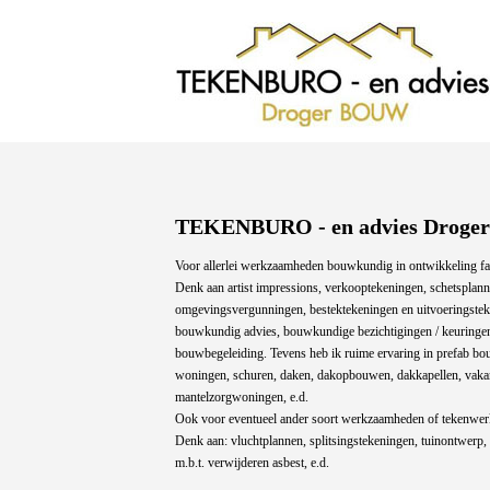
TEKENBURO - en advies Drog
Voor allerlei werkzaamheden bouwkundig in ontwikkeling fas
Denk aan artist impressions, verkooptekeningen, schetsplan
omgevingsvergunningen, bestektekeningen en uitvoeringste
bouwkundig advies, bouwkundige bezichtigingen / keuringen
bouwbegeleiding. Tevens heb ik ruime ervaring in prefab bou
woningen, schuren, daken, dakopbouwen, dakkapellen, vaka
mantelzorgwoningen, e.d.
Ook voor eventueel ander soort werkzaamheden of tekenwer
Denk aan: vluchtplannen, splitsingstekeningen, tuinontwerp, 
m.b.t. verwijderen asbest, e.d.