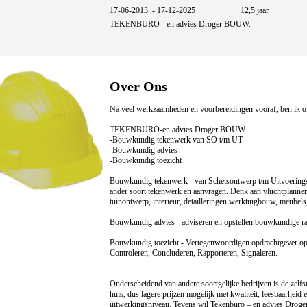
17-06-2013 - 17-12-2025 12,5 jaar
TEKENBURO - en advies Droger BOUW.
Over Ons
Na veel werkzaamheden en voorbereidingen vooraf, ben ik of
TEKENBURO-en advies Droger BOUW
-Bouwkundig tekenwerk van SO t/m UT
-Bouwkundig advies
-Bouwkundig toezicht
Bouwkundig tekenwerk - van Schetsontwerp t/m Uitvoerings
ander soort tekenwerk en aanvragen. Denk aan vluchtplannen,
tuinontwerp, interieur, detailleringen werktuigbouw, meubels,
Bouwkundig advies - adviseren en opstellen bouwkundige ra
Bouwkundig toezicht - Vertegenwoordigen opdrachtgever op
Controleren, Concluderen, Rapporteren, Signaleren.
Onderscheidend van andere soortgelijke bedrijven is de zelfs
huis, dus lagere prijzen mogelijk met kwaliteit, leesbaarheid
uitwerkingsniveau. Tevens wil Tekenburo – en advies Drog