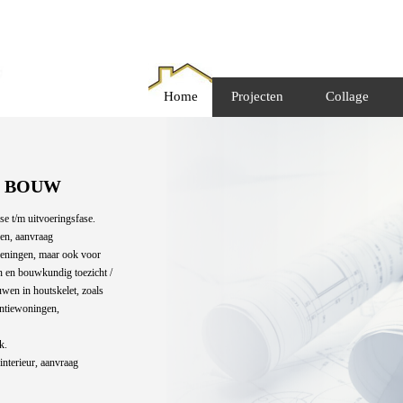
Home
Projecten
Collage
er BOUW
e t/m uitvoeringsfase.
nen, aanvraag
keningen, maar ook voor
 en bouwkundig toezicht /
wen in houtskelet, zoals
ntiewoningen,
k.
interieur, aanvraag